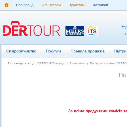
Про бренд
Агентствам
Туристам
Каталоги
ТУ
+
Співробітництво
Послуги
Правила продажів
Підтри
Ви знаходитесь тут:
DERTOUR-Телехаус
Агентствам
Пошукова система DERTOU
По
За всіма продуктами комісія г