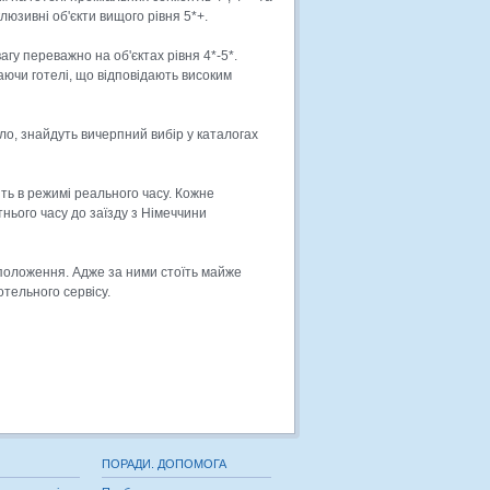
люзивні об'єкти вищого рівня 5*+.
гу переважно на об'єктах рівня 4*-5*.
ючи готелі, що відповідають високим
ло, знайдуть вичерпний вибір у каталогах
ь в режимі реального часу. Кожне
ього часу до заїзду з Німеччини
положення. Адже за ними стоїть майже
тельного сервісу.
ПОРАДИ. ДОПОМОГА