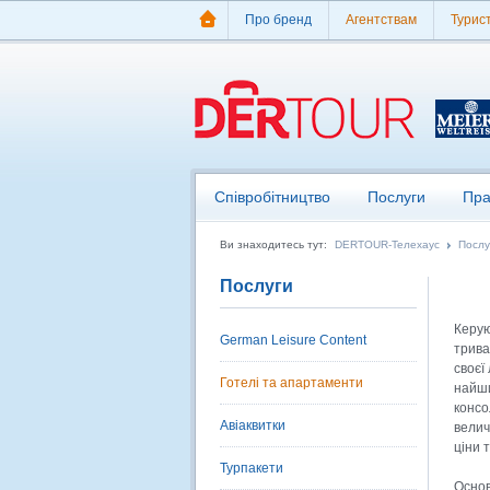
Про бренд
Агентствам
Турис
Співробітництво
Послуги
Пра
Ви знаходитесь тут:
DERTOUR-Телехаус
Послу
Послуги
Керую
German Leisure Content
трива
своєї
Готелі та апартаменти
найши
консо
Авіаквитки
велич
ціни 
Турпакети
Основ