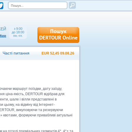
ЖЕЙ
з 9:00
до 18:00
sApp
пн.-пт.
Часті питання
EUR 52,45 09.08.26
чаючи маршрут поїздки, дату заїзду,
ння ціна-якість, DERTOUR відібрав для
менти, шале і вілли представлені в
цьому, на відміну від Інтернет-
 DERTOUR, викуповуючи та резервуючи
ми» квотами, формуючи привабливі актуальні
на готелі преміальних сегментів 4*, 4*+ та