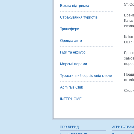
5*. О
Візова підтримка
Бренд
Страхування туристів
Катал
еколо
Трансфери
Клієн
Оренда авто
DERTO
Гіди та екскурсії
Броню
замов
перес
Морські пороми
Працю
Туристичний сервіс «під ключ»
столі
Admirals Club
Скори
INTERHOME
ПРО БРЕНД
АГЕНТСТВАМ