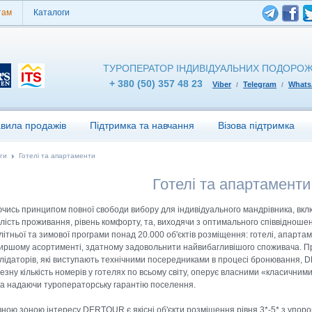
там
Каталоги
ТУРОПЕРАТОР ІНДИВІДУАЛЬНИХ ПОДОРО
+ 380 (50) 357 48 23
Viber
Telegram
What
/
/
вила продажів
Підтримка та навчання
Візова підтримка
ги
Готелі та апартаменти
Готелі та апартаменти
чись принципом повної свободи вибору для індивідуального мандрівника, вклю
лість проживання, рівень комфорту, та, виходячи з оптимального співвідноше
 літньої та зимової програми понад 20.000 об'єктів розміщення: готелі, апарта
ршому асортименті, здатному задовольнити найвибагливішого споживача. При 
лідаторів, які виступають технічними посередниками в процесі бронювання,
езну кількість номерів у готелях по всьому світу, оперує власними «класични
та надаючи туроператорську гарантію поселення.
ною зоною інтересу DERTOUR є якісні об'єкти розміщення рівня 3*-5* з упором 