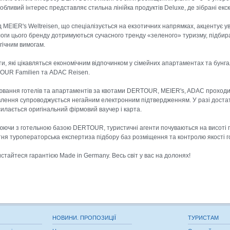
собливий інтерес представляє стильна лінійка продуктів Deluxe, де зібрані екск
 MEIER's Weltreisen, що спеціалізується на екзотичних напрямках, акцентує ува
оги цього бренду дотримуються сучасного тренду «зеленого» туризму, підбира
гічним вимогам.
ти, які цікавляться економічним відпочинком у сімейних апартаментах та бунга
UR Familien та ADAC Reisen.
вання готелів та апартаментів за квотами DERTOUR, MEIER's, ADAC проходит
лення супроводжується негайним електронним підтвердженням. У разі достатн
илається оригінальний фірмовий ваучер і карта.
ючи з готельною базою DERTOUR, туристичні агенти почуваються на висоті 
тня туроператорська експертиза підбору баз розміщення та контролю якості го
стайтеся гарантією Made in Germany. Весь світ у вас на долонях!
НОВИНИ. ПРОПОЗИЦІЇ
ТУРИСТАМ