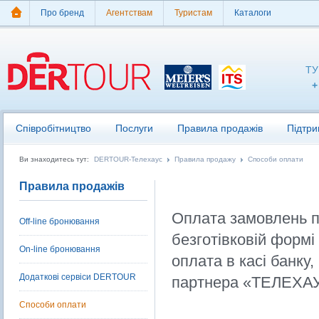
Про бренд
Агентствам
Туристам
Каталоги
ТУ
+
Співробітництво
Послуги
Правила продажів
Підтри
Ви знаходитесь тут:
DERTOUR-Телехаус
Правила продажу
Способи оплати
Правила продажів
Оплата замовлень п
Off-line бронювання
безготівковій формі
On-line бронювання
оплата в касі банку,
Додаткові сервіси DERTOUR
партнера «ТЕЛЕХА
Способи оплати