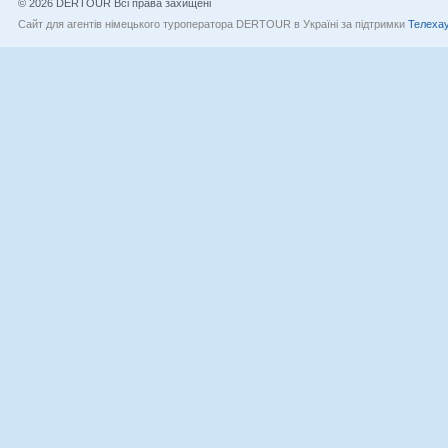
© 2026 DERTOUR Всі права захищені
Сайт для агентів німецького туроператора DERTOUR в Україні за підтримки
Телехау