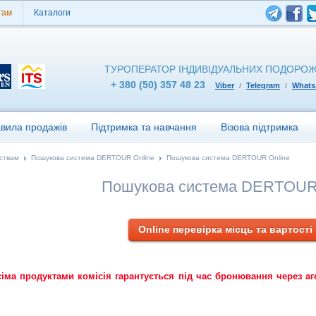
там
Каталоги
ТУРОПЕРАТОР ІНДИВІДУАЛЬНИХ ПОДОРО
+ 380 (50) 357 48 23
Viber
Telegram
What
/
/
вила продажів
Підтримка та навчання
Візова підтримка
ствам
Пошукова система DERTOUR Online
Пошукова система DERTOUR Online
Пошукова система DERTOUR 
Online перевірка місць та вартості
сіма продуктами комісія гарантується під час бронювання через аг