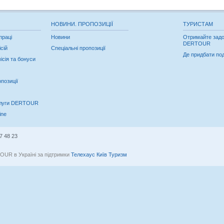
НОВИНИ. ПРОПОЗИЦІЇ
ТУРИСТАМ
праці
Новини
Отримайте задо
DERTOUR
сій
Спеціальні пропозиції
Де придбати по
ісія та бонуси
позиції
слуги DERTOUR
ine
7 48 23
OUR в Україні за підтримки
Телехаус Київ Туризм