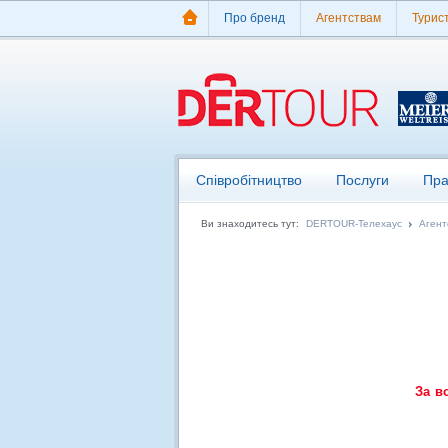
Про бренд
Агентствам
Турис
Співробітництво
Послуги
Пра
Ви знаходитесь тут:
DERTOUR-Телехаус
Агент
За в