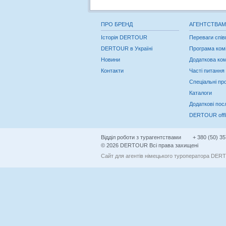
ПРО БРЕНД
АГЕНТСТВАМ
Історія DERTOUR
Переваги спів
DERTOUR в Україні
Програма комі
Новини
Додаткова ком
Контакти
Часті питання
Спеціальні про
Каталоги
Додаткові по
DERTOUR offl
Відділ роботи з турагентствами
+ 380 (50) 35
© 2026 DERTOUR Всі права захищені
Сайт для агентів німецького туроператора DERT