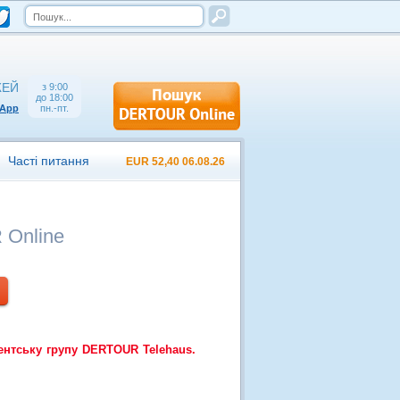
ЖЕЙ
з 9:00
до 18:00
sApp
пн.-пт.
Часті питання
EUR 52,40 06.08.26
Online
ентську групу DERTOUR Telehaus.