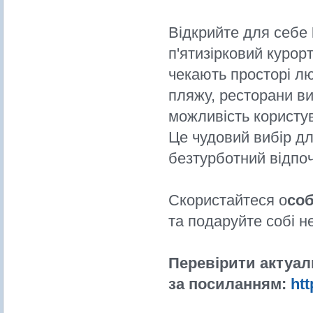
Відкрийте для себе
п'ятизірковий курор
чекають просторі лю
пляжу, ресторани ви
можливість користув
Це чудовий вибір для
безтурботний відпо
Скористайтеся о
соб
та подаруйте собі н
Перевірити актуал
за посиланням:
ht