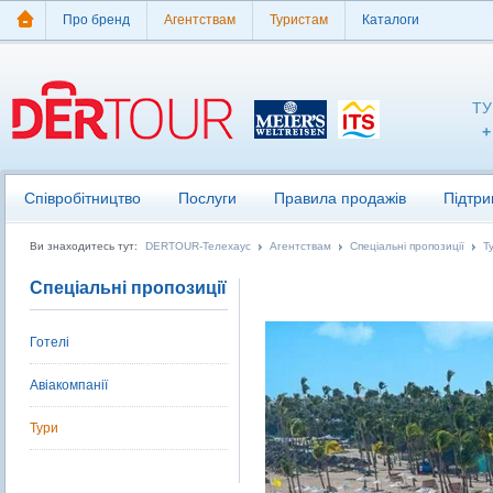
Про бренд
Агентствам
Туристам
Каталоги
ТУ
+
Співробітництво
Послуги
Правила продажів
Підтри
Ви знаходитесь тут:
DERTOUR-Телехаус
Агентствам
Спеціальні пропозиції
Т
Спеціальні пропозиції
Готелі
Авіакомпанії
Тури