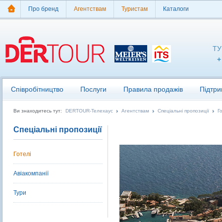
Про бренд
Агентствам
Туристам
Каталоги
ТУ
+
Співробітництво
Послуги
Правила продажів
Підтри
Ви знаходитесь тут:
DERTOUR-Телехаус
Агентствам
Спеціальні пропозиції
Г
Спеціальні пропозиції
Готелі
Авіакомпанії
Тури