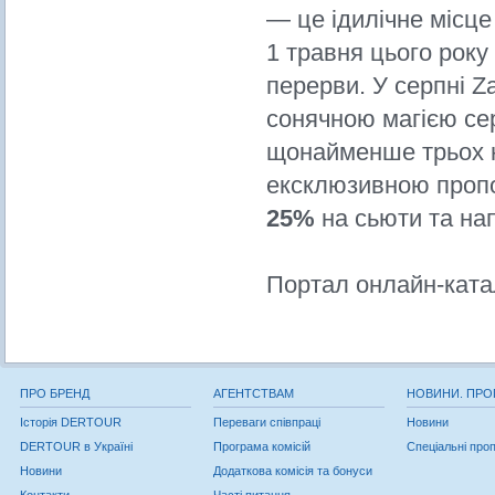
— це ідилічне місце
1 травня цього року 
перерви. У серпні Z
сонячною магією се
щонайменше трьох н
ексклюзивною проп
25%
на сьюти та на
Портал онлайн‑ката
ПРО БРЕНД
АГЕНТСТВАМ
НОВИНИ. ПРО
Історія DERTOUR
Переваги співпраці
Новини
DERTOUR в Україні
Програма комісій
Спеціальні проп
Новини
Додаткова комісія та бонуси